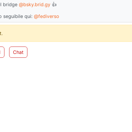
el bridge
@bsky.brid.gy
👍
 seguibile qui:
@fediverso
.
d
Chat