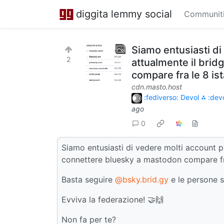
diggita lemmy social
Communit
Siamo entusiasti di
2
attualmente il bri
compare fra le 8 ist
cdn.masto.host
:fediverso: Devol ⁂ :devo
ago
0
Siamo entusiasti di vedere molti account p
connettere bluesky a mastodon compare fra
Basta seguire
@bsky.brid.gy
e le persone s
Evviva la federazione! 🤝🙌
Non fa per te?