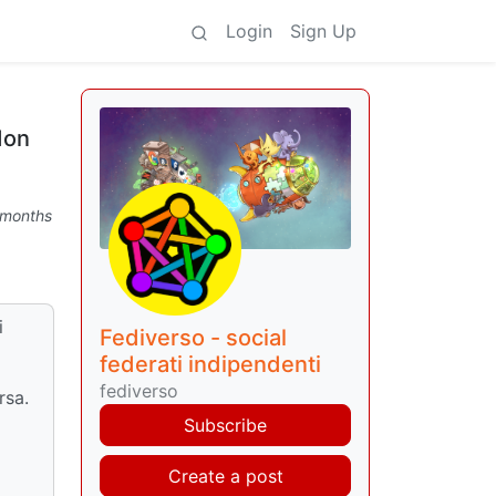
Login
Sign Up
don
 months
i
Fediverso - social
federati indipendenti
fediverso
rsa.
Subscribe
Create a post