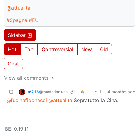
@attualita
#Spagna
#EU
Sidebar
Hot
Top
Controversial
New
Old
Chat
View all comments ➔
mORA
1
·
4 months ago
@mastodon.uno
@fucinafibonacci
@attualita
Sopratutto la Cina.
BE: 0.19.11