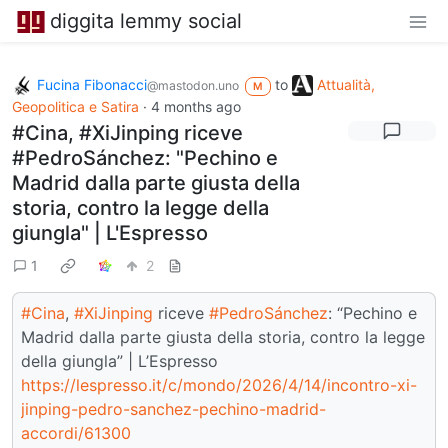
diggita lemmy social
Fucina Fibonacci
to
Attualità,
@mastodon.uno
M
Geopolitica e Satira
·
4 months ago
#Cina, #XiJinping riceve
#PedroSánchez: "Pechino e
Madrid dalla parte giusta della
storia, contro la legge della
giungla" | L'Espresso
1
2
#Cina
,
#XiJinping
riceve
#PedroSánchez
: “Pechino e
Madrid dalla parte giusta della storia, contro la legge
della giungla” | L’Espresso
https://lespresso.it/c/mondo/2026/4/14/incontro-xi-
jinping-pedro-sanchez-pechino-madrid-
accordi/61300