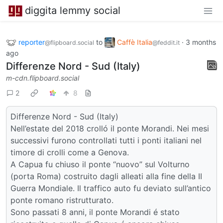
diggita lemmy social
reporter
to
Caffè Italia
·
3 months
@flipboard.social
@feddit.it
ago
Differenze Nord - Sud (Italy)
m-cdn.flipboard.social
2
8
Differenze Nord - Sud (Italy)
Nell’estate del 2018 crolló il ponte Morandi. Nei mesi
successivi furono controllati tutti i ponti italiani nel
timore di crolli come a Genova.
A Capua fu chiuso il ponte “nuovo” sul Volturno
(porta Roma) costruito dagli alleati alla fine della II
Guerra Mondiale. Il traffico auto fu deviato sull’antico
ponte romano ristrutturato.
Sono passati 8 anni, il ponte Morandi é stato