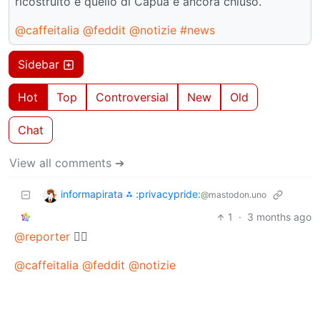
ricostruito e quello di Capua é ancora chiuso.
@caffeitalia
@feddit
@notizie
#news
Sidebar
Hot
Top
Controversial
New
Old
Chat
View all comments ➔
informapirata ⁂ :privacypride:
@mastodon.uno
1
·
3 months ago
@reporter
🤦‍♂️
@caffeitalia
@feddit
@notizie