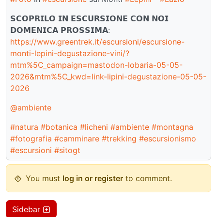
𝗦𝗖𝗢𝗣𝗥𝗜𝗟𝗢 𝗜𝗡 𝗘𝗦𝗖𝗨𝗥𝗦𝗜𝗢𝗡𝗘 𝗖𝗢𝗡 𝗡𝗢𝗜
𝗗𝗢𝗠𝗘𝗡𝗜𝗖𝗔 𝗣𝗥𝗢𝗦𝗦𝗜𝗠𝗔:
https://www.greentrek.it/escursioni/escursione-
monti-lepini-degustazione-vini/?
mtm%5C_campaign=mastodon-lobaria-05-05-
2026&mtm%5C_kwd=link-lipini-degustazione-05-05-
2026
@ambiente
#natura
#botanica
#licheni
#ambiente
#montagna
#fotografia
#camminare
#trekking
#escursionismo
#escursioni
#sitogt
You must
log in or register
to comment.
Sidebar