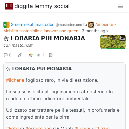
diggita lemmy social
GreenTrek.it :mastodon:
to
Ambiente -
@mastodon.uno
Mobilità sostenibile e innovazione green
·
3 months ago
🌼 𝗟𝗢𝗕𝗔𝗥𝗜𝗔 𝗣𝗨𝗟𝗠𝗢𝗡𝗔𝗥𝗜𝗔
cdn.masto.host
0
1
🌼 𝗟𝗢𝗕𝗔𝗥𝗜𝗔 𝗣𝗨𝗟𝗠𝗢𝗡𝗔𝗥𝗜𝗔
#lichene
foglioso raro, in via di estinzione.
La sua sensibilità all’inquinamento atmosferico lo
rende un ottimo indicatore ambientale.
Utilizzato per trattare pelli e tessuti, in profumeria e
come ingrediente per la birra.
#Foto
in
#escursione
sui Monti
#Lepini
-
#Lazio