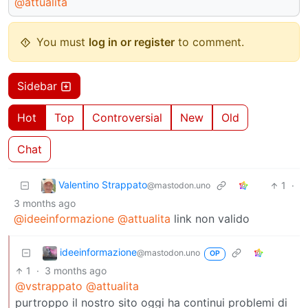
@attualita
You must
log in or register
to comment.
Sidebar
Hot
Top
Controversial
New
Old
Chat
Valentino Strappato
1
·
@mastodon.uno
3 months ago
@ideeinformazione
@attualita
link non valido
ideeinformazione
@mastodon.uno
OP
1
·
3 months ago
@vstrappato
@attualita
purtroppo il nostro sito oggi ha continui problemi di