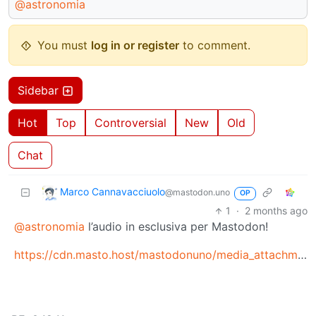
@astronomia
You must
log in or register
to comment.
Sidebar
Hot
Top
Controversial
New
Old
Chat
Marco Cannavacciuolo
@mastodon.uno
OP
1
·
2 months ago
@astronomia
l’audio in esclusiva per Mastodon!
https://cdn.masto.host/mastodonuno/media_attachments/files/116/662/798/445/173/718/original/22352e37043c1f2d.mp3