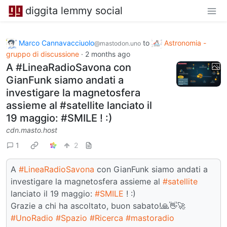
diggita lemmy social
Marco Cannavacciuolo
to
Astronomia -
@mastodon.uno
gruppo di discussione
·
2 months ago
A #LineaRadioSavona con
GianFunk siamo andati a
investigare la magnetosfera
assieme al #satellite lanciato il
19 maggio: #SMILE ! :)
cdn.masto.host
1
2
A
#LineaRadioSavona
con GianFunk siamo andati a
investigare la magnetosfera assieme al
#satellite
lanciato il 19 maggio:
#SMILE
! :)
Grazie a chi ha ascoltato, buon sabato!🙏👋🚀
#UnoRadio
#Spazio
#Ricerca
#mastoradio