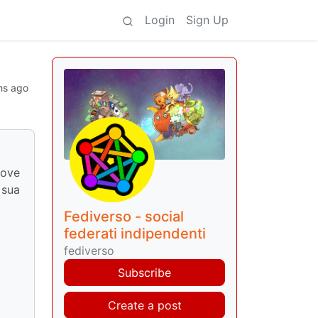
Login
Sign Up
hs ago
dove
 sua
Fediverso - social
federati indipendenti
fediverso
Subscribe
Create a post