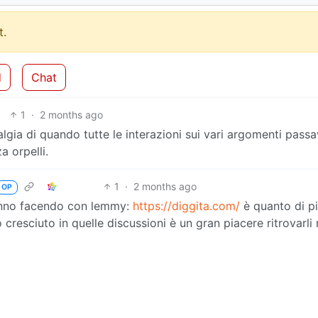
.
d
Chat
1
·
2 months ago
lgia di quando tutte le interazioni sui vari argomenti pass
a orpelli.
1
·
2 months ago
OP
anno facendo con lemmy:
https://diggita.com/
è quanto di p
cresciuto in quelle discussioni è un gran piacere ritrovarli 