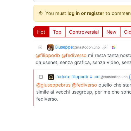
You must
log in or register
to comment
Hot
Top
Controversial
New
Ol
Giuseppe
@mastodon.uno
@filippodb
@fediverso
mi resta tanta nosta
da usenet, senza grafica, senza video, senz
:fedora: filippodb ⁂ :cc:
@mastodon.uno
@giuseppebrus
@fediverso
quello che st
simile ai vecchi usegroup, per me che sono 
fediverso.