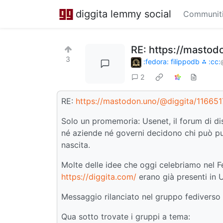
diggita lemmy social
Communit
RE: https://masto
3
:fedora: filippodb ⁂ :cc:
2
RE:
https://mastodon.uno/@diggita/1166
Solo un promemoria: Usenet, il forum di dis
né aziende né governi decidono chi può pub
nascita.
Molte delle idee che oggi celebriamo nel F
https://diggita.com/
erano già presenti in 
Messaggio rilanciato nel gruppo fediverso 
Qua sotto trovate i gruppi a tema: