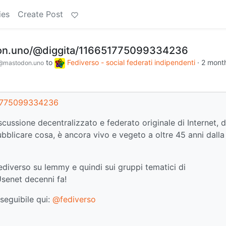
ies
Create Post
don.uno/@diggita/116651775099334236
to
Fediverso - social federati indipendenti
·
2 mont
@mastodon.uno
51775099334236
cussione decentralizzato e federato originale di Internet, 
blicare cosa, è ancora vivo e vegeto a oltre 45 anni dalla
ediverso su lemmy e quindi sui gruppi tematici di
Usenet decenni fa!
seguibile qui:
@fediverso