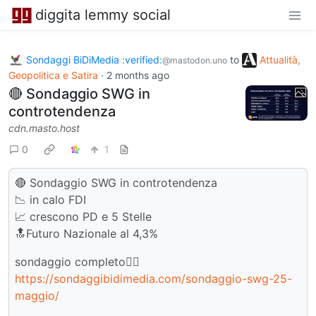
diggita lemmy social
Sondaggi BiDiMedia :verified:
to
Attualità,
@mastodon.uno
Geopolitica e Satira
·
2 months ago
🔴 Sondaggio SWG in
controtendenza
cdn.masto.host
0
1
🔴 Sondaggio SWG in controtendenza
📉 in calo FDI
📈 crescono PD e 5 Stelle
🔝Futuro Nazionale al 4,3%
sondaggio completo👇🏻
https://sondaggibidimedia.com/sondaggio-swg-25-
maggio/