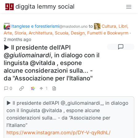
diggita lemmy social
Itanglese e forestierismi
to
Cultura, Libri,
@mastodon.uno
Arte, Storia, Architettura, Scuola, Design, Fumetti e Bookwyrm
·
2 months ago
▶ Il presidente dell'API
@
giuliomainardi
, in dialogo con il
linguista @vitalda , espone
alcune considerazioni sulla... -
da "Associazione per l'Italiano"
0
1
▶ Il presidente dell’API @_giuliomainardi_, in dialogo
con il linguista @vitalda , espone alcune
considerazioni sulla… - da “Associazione per
l’Italiano”
https://www.instagram.com/p/DY-V-qyRdhL/