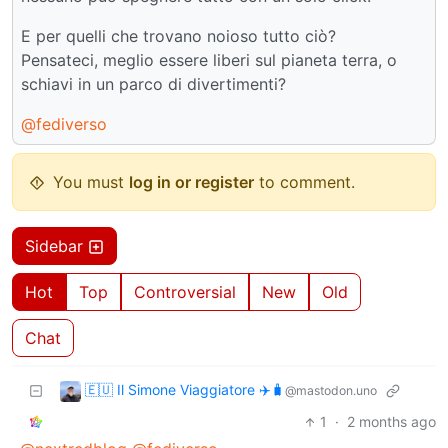
E per quelli che trovano noioso tutto ciò?
Pensateci, meglio essere liberi sul pianeta terra, o
schiavi in un parco di divertimenti?
@fediverso
You must
log in or register
to comment.
Sidebar
Hot
Top
Controversial
New
Old
Chat
🇪🇺 Il Simone Viaggiatore ✈️🧳
@mastodon.uno
1
·
2 months ago