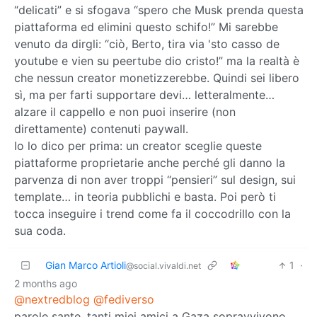
“delicati” e si sfogava “spero che Musk prenda questa
piattaforma ed elimini questo schifo!” Mi sarebbe
venuto da dirgli: “ciò, Berto, tira via 'sto casso de
youtube e vien su peertube dio cristo!” ma la realtà è
che nessun creator monetizzerebbe. Quindi sei libero
sì, ma per farti supportare devi… letteralmente…
alzare il cappello e non puoi inserire (non
direttamente) contenuti paywall.
Io lo dico per prima: un creator sceglie queste
piattaforme proprietarie anche perché gli danno la
parvenza di non aver troppi “pensieri” sul design, sui
template… in teoria pubblichi e basta. Poi però ti
tocca inseguire i trend come fa il coccodrillo con la
sua coda.
Gian Marco Artioli
1
·
@social.vivaldi.net
2 months ago
@nextredblog
@fediverso
parole sante, tanti miei amici a Gaza sopravvivono