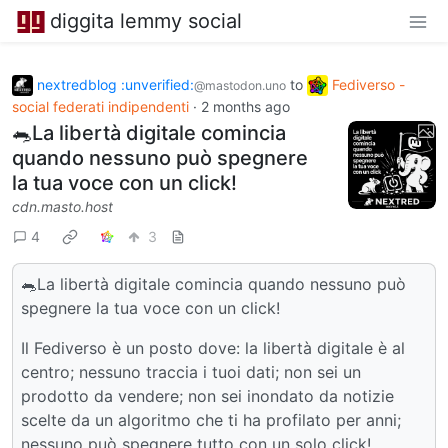
diggita lemmy social
nextredblog :unverified:
to
Fediverso -
@mastodon.uno
social federati indipendenti
·
2 months ago
🐀La libertà digitale comincia
quando nessuno può spegnere
la tua voce con un click!
cdn.masto.host
4
3
🐀La libertà digitale comincia quando nessuno può
spegnere la tua voce con un click!
Il Fediverso è un posto dove: la libertà digitale è al
centro; nessuno traccia i tuoi dati; non sei un
prodotto da vendere; non sei inondato da notizie
scelte da un algoritmo che ti ha profilato per anni;
nessuno può spegnere tutto con un solo click!