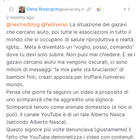
Elena Brescacin
1
·
@poliversity.it
2 months ago
@nextredblog
@fediverso
La situazione dei gazavi
che cercano aiuto, poi tutte le associazioni in tutto il
mondo che si occupano di salute riproduttiva e realtà
lgbtq… Meta è diventato un “voglio, posso, comando”
dove tu devi solo subire. Non puoi mai chiedere. E se i
gazavi cercano aiuto ma vengono oscurati, ci sono
milioni di messaggi “la mia pelle sta bruciando” di
bambini finti, creati apposta per truffare l’universo
mondo.
Pensa che giorni fa seguivo un video a proposito di
uno scimpanzé che ha aggredito una signora.
Scimpanzé tenuto come animale domestico (e non si
può). Il canale YouTube è di un tale Alberto Nasca
(secondo Alberto Nasca).
Questo signore più volte denunciava (giustamente) il
fatto che YouTube demonetizza i video con contenuti