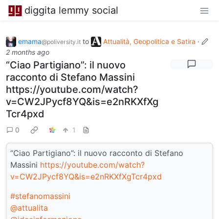
diggita lemmy social
emama
to
Attualità, Geopolitica e Satira
·
@poliversity.it
2 months ago
“Ciao Partigiano”: il nuovo
racconto di Stefano Massini
https://youtube.com/watch?
v=CW2JPycf8YQ&is=e2nRKXfXg
Tcr4pxd
0
1
“Ciao Partigiano”: il nuovo racconto di Stefano
Massini
https://youtube.com/watch?
v=CW2JPycf8YQ&is=e2nRKXfXgTcr4pxd
#stefanomassini
@attualita