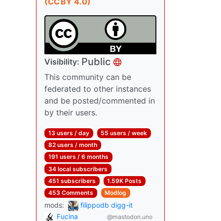
(CC BY 4.0)
Public
Visibility:
This community can be
federated to other instances
and be posted/commented in
by their users.
13 users / day
55 users / week
82 users / month
191 users / 6 months
34 local subscribers
451 subscribers
1.59K Posts
453 Comments
Modlog
mods:
filippodb digg-it
Fucina
@mastodon.uno