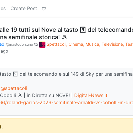
ies
Create Post
 alle 19 tutti sul Nove al tasto 9️⃣ del telecomand
na semifinale storica! 🎾
ed:
to
Spettacoli, Cinema, Musica, Televisione, Tea
@mastodon.uno
 ago
al tasto 9️⃣ del telecomando e sul 149 di Sky per una semifina
@spettacoli
Cobolli 🎾 | in Diretta su NOVE! |
Digital-News.it
66/roland-garros-2026-semifinale-arnaldi-vs-cobolli-in-dir
.