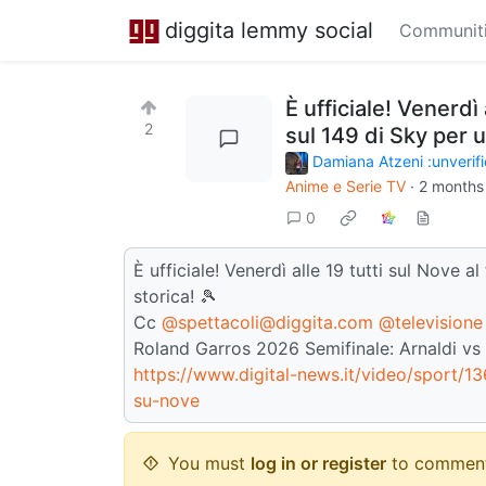
diggita lemmy social
Communit
È ufficiale! Venerdì
2
sul 149 di Sky per u
Damiana Atzeni :unverifi
Anime e Serie TV
·
2 months
0
È ufficiale! Venerdì alle 19 tutti sul Nove 
storica! 🎾
Cc
@spettacoli@diggita.com
@televisione
Roland Garros 2026 Semifinale: Arnaldi vs 
https://www.digital-news.it/video/sport/13
su-nove
You must
log in or register
to comment