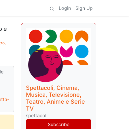
Login
Sign Up
o e
tro,
le
Spettacoli, Cinema,
Musica, Televisione,
etta-
Teatro, Anime e Serie
TV
spettacoli
Subscribe