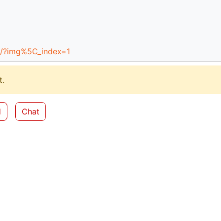
K/?img%5C_index=1
.
d
Chat