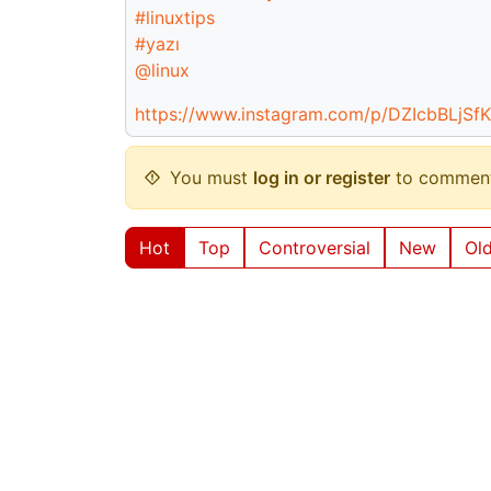
#linuxtips
#yazı
@linux
https://www.instagram.com/p/DZIcbBLjSf
You must
log in or register
to comment
Hot
Top
Controversial
New
Ol