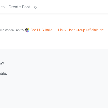
ies
Create Post
to
FediLUG Italia - il Linux User Group ufficiale del
mastodon.uno
le?
ale.