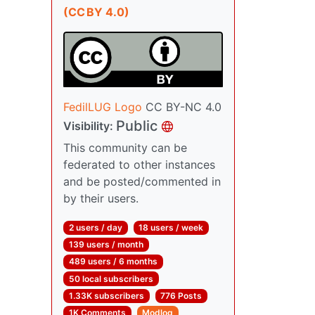
(CC BY 4.0)
FedilLUG Logo
CC BY-NC 4.0
Public
Visibility:
This community can be
federated to other instances
and be posted/commented in
by their users.
2 users / day
18 users / week
139 users / month
489 users / 6 months
50 local subscribers
1.33K subscribers
776 Posts
1K Comments
Modlog