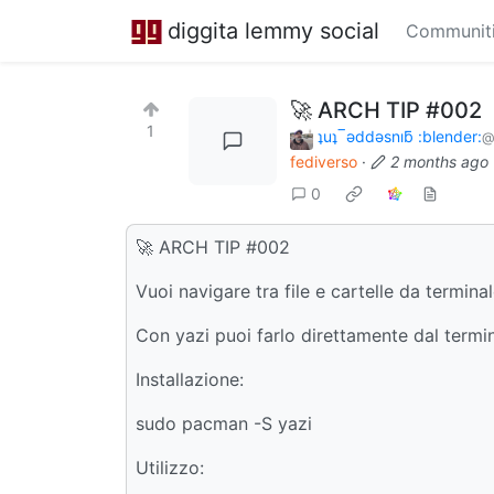
diggita lemmy social
Communit
🚀 ARCH TIP #002
1
ʇuʇ‾ǝddǝsnıƃ :blender:
@
fediverso
·
2 months ago
0
🚀 ARCH TIP #002
Vuoi navigare tra file e cartelle da termina
Con yazi puoi farlo direttamente dal termin
Installazione:
sudo pacman -S yazi
Utilizzo: