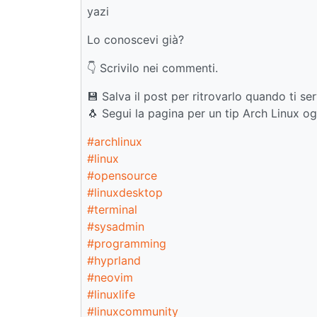
yazi
Lo conoscevi già?
👇 Scrivilo nei commenti.
💾 Salva il post per ritrovarlo quando ti ser
🐧 Segui la pagina per un tip Arch Linux og
#archlinux
#linux
#opensource
#linuxdesktop
#terminal
#sysadmin
#programming
#hyprland
#neovim
#linuxlife
#linuxcommunity