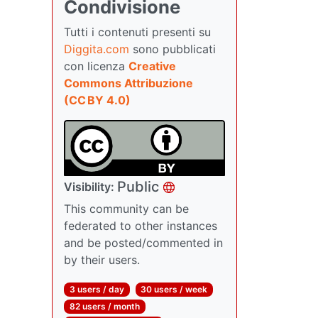
Condivisione
Tutti i contenuti presenti su
Diggita.com
sono pubblicati
con licenza
Creative
Commons Attribuzione
(CC BY 4.0)
Public
Visibility:
This community can be
federated to other instances
and be posted/commented in
by their users.
3 users / day
30 users / week
82 users / month