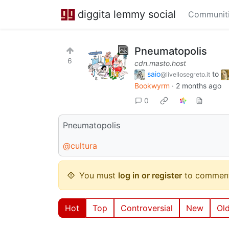
diggita lemmy social
Communit
Pneumatopolis
6
cdn.masto.host
saio
to
@livellosegreto.it
Bookwyrm
·
2 months ago
0
Pneumatopolis
@cultura
You must
log in or register
to comment
Hot
Top
Controversial
New
Ol