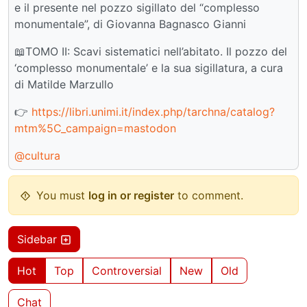
e il presente nel pozzo sigillato del “complesso
monumentale”, di Giovanna Bagnasco Gianni
📖TOMO II: Scavi sistematici nell’abitato. Il pozzo del
‘complesso monumentale’ e la sua sigillatura, a cura
di Matilde Marzullo
👉
https://libri.unimi.it/index.php/tarchna/catalog?
mtm%5C_campaign=mastodon
@cultura
You must
log in or register
to comment.
Sidebar
Hot
Top
Controversial
New
Old
Chat