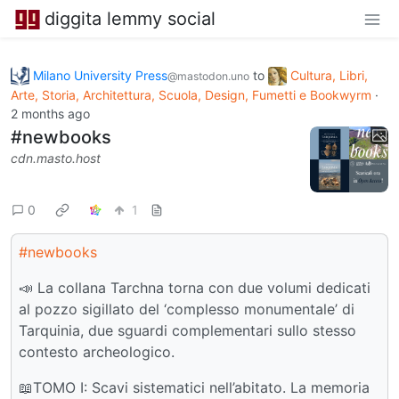
diggita lemmy social
Milano University Press
to
Cultura, Libri,
@mastodon.uno
Arte, Storia, Architettura, Scuola, Design, Fumetti e Bookwyrm
·
2 months ago
#newbooks
cdn.masto.host
0
1
#newbooks
📣 La collana Tarchna torna con due volumi dedicati
al pozzo sigillato del ‘complesso monumentale’ di
Tarquinia, due sguardi complementari sullo stesso
contesto archeologico.
📖TOMO I: Scavi sistematici nell’abitato. La memoria