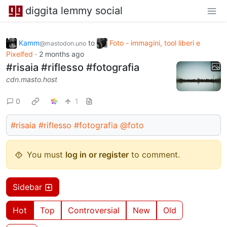
diggita lemmy social
Kamm
to
Foto - immagini, tool liberi e
@mastodon.uno
Pixelfed
·
2 months ago
#risaia #riflesso #fotografia
cdn.masto.host
0
1
#risaia
#riflesso
#fotografia
@foto
You must
log in or register
to comment.
Sidebar
Hot
Top
Controversial
New
Old