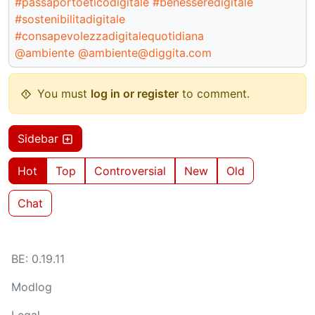
#passaportoeticodigitale
#benesseredigitale
#sostenibilitadigitale
#consapevolezzadigitalequotidiana
@ambiente
@ambiente@diggita.com
You must
log in or register
to comment.
Sidebar
Hot
Top
Controversial
New
Old
Chat
BE: 0.19.11
Modlog