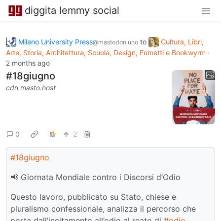
diggita lemmy social
Milano University Press
to
Cultura, Libri,
@mastodon.uno
Arte, Storia, Architettura, Scuola, Design, Fumetti e Bookwyrm
·
2 months ago
#18giugno
cdn.masto.host
0
2
#18giugno
📢 Giornata Mondiale contro i Discorsi d’Odio
Questo lavoro, pubblicato su Stato, chiese e
pluralismo confessionale, analizza il percorso che
porta dall’incitamento all’odio al reato di
#odio
.