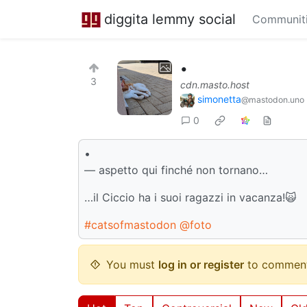
diggita lemmy social
Communit
•
3
cdn.masto.host
simonetta
@mastodon.uno
0
•
— aspetto qui finché non tornano…
…il Ciccio ha i suoi ragazzi in vacanza!🙀
#catsofmastodon
@foto
You must
log in or register
to comment