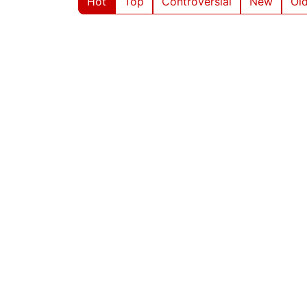
Hot
Top
Controversial
New
Ol