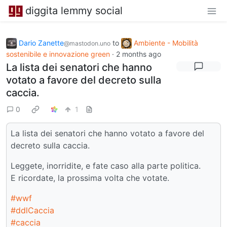
diggita lemmy social
Dario Zanette
to
Ambiente - Mobilità
@mastodon.uno
sostenibile e innovazione green
·
2 months ago
La lista dei senatori che hanno
votato a favore del decreto sulla
caccia.
0
1
La lista dei senatori che hanno votato a favore del
decreto sulla caccia.
Leggete, inorridite, e fate caso alla parte politica.
E ricordate, la prossima volta che votate.
#wwf
#ddlCaccia
#caccia