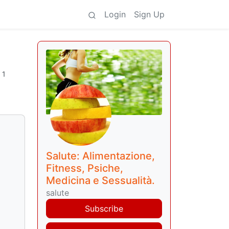
Login
Sign Up
·
1
Salute: Alimentazione,
Fitness, Psiche,
Medicina e Sessualità.
salute
Subscribe