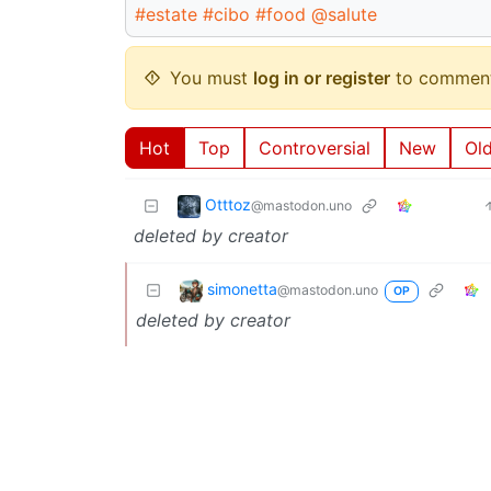
#estate
#cibo
#food
@salute
You must
log in or register
to comment
Hot
Top
Controversial
New
Ol
Otttoz
@mastodon.uno
deleted by creator
simonetta
@mastodon.uno
OP
deleted by creator