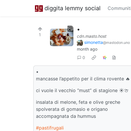
diggita lemmy social
Communit
•
1
cdn.masto.host
simonetta
@mastodon.uno
month ago
0
•
mancasse l’appetito per il clima rovente 🔥
ci vuole il vecchio “must” di stagione ☀️🍈
insalata di melone, feta e olive greche
spolverata di gomasio e origano
accompagnata da hummus
#pastifrugali