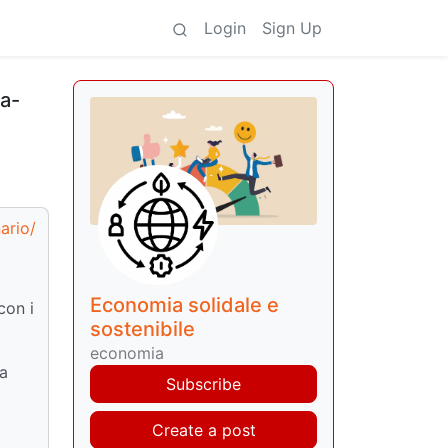
Login
Sign Up
a-
ario/
Economia solidale e
con i
sostenibile
economia
ra
Subscribe
Create a post