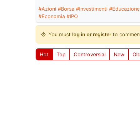
#Azioni
#Borsa
#Investimenti
#EducazioneF
#Economia
#IPO
You must
log in or register
to comment
Hot
Top
Controversial
New
Ol