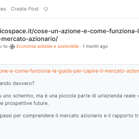
ies
Create Post
icospace.it/cose-un-azione-e-come-funziona-l
l-mercato-azionario/
to
Economia solidale e sostenibile
·
1 month ago
o
one-e-come-funziona-la-guida-per-capire-il-mercato-azion
rando davvero?
 uno schermo, ma è una piccola parte di un’azienda reale: 
 sue prospettive future.
 passi per comprendere il mercato azionario e il rapporto t