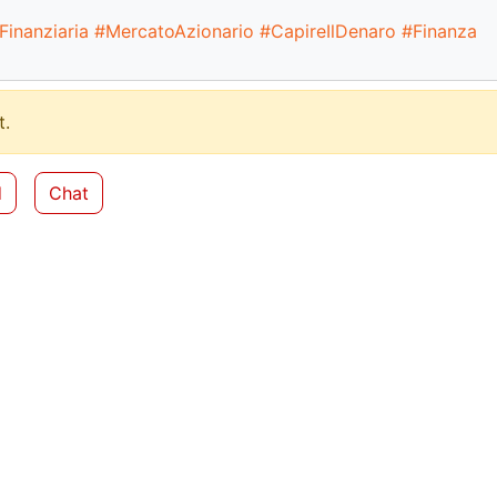
inanziaria
#MercatoAzionario
#CapireIlDenaro
#Finanza
.
d
Chat