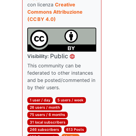
con licenza
Creative
Commons Attribuzione
(CC BY 4.0)
Public
Visibility:
This community can be
federated to other instances
and be posted/commented in
by their users.
1 user / day
5 users / week
26 users / month
75 users / 6 months
31 local subscribers
246 subscribers
613 Posts