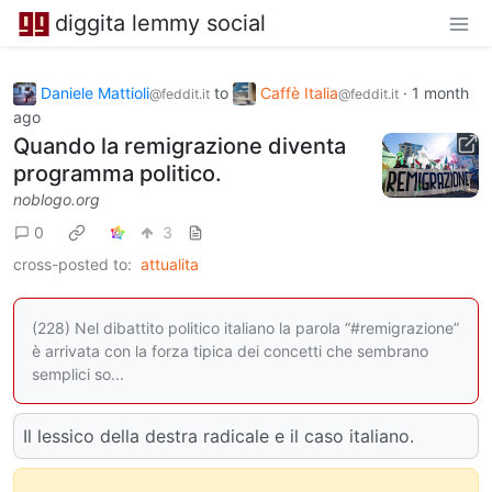
diggita lemmy social
Daniele Mattioli
to
Caffè Italia
·
1 month
@feddit.it
@feddit.it
ago
Quando la remigrazione diventa
programma politico.
noblogo.org
0
3
cross-posted to:
attualita
(228) Nel dibattito politico italiano la parola “#remigrazione”
è arrivata con la forza tipica dei concetti che sembrano
semplici so...
Il lessico della destra radicale e il caso italiano.