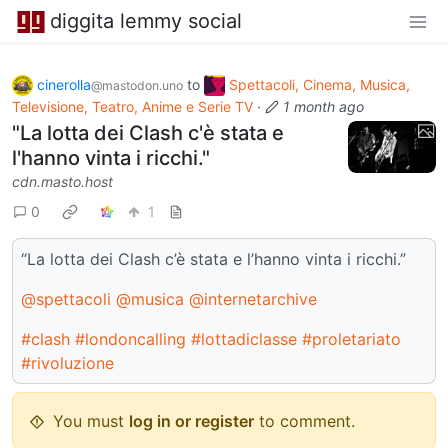
diggita lemmy social
cinerolla
to
Spettacoli, Cinema, Musica,
@mastodon.uno
Televisione, Teatro, Anime e Serie TV
·
1 month ago
"La lotta dei Clash c'è stata e
l'hanno vinta i ricchi."
cdn.masto.host
0
1
“La lotta dei Clash c’è stata e l’hanno vinta i ricchi.”
@spettacoli
@musica
@internetarchive
#clash
#londoncalling
#lottadiclasse
#proletariato
#rivoluzione
You must
log in or register
to comment.