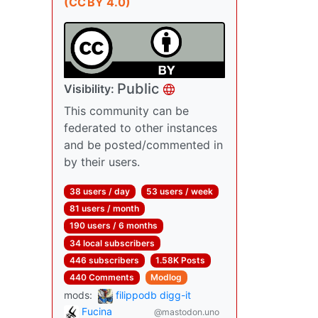
(CC BY 4.0)
Public
Visibility:
This community can be
federated to other instances
and be posted/commented in
by their users.
38 users / day
53 users / week
81 users / month
190 users / 6 months
34 local subscribers
446 subscribers
1.58K Posts
440 Comments
Modlog
mods:
filippodb digg-it
Fucina
@mastodon.uno