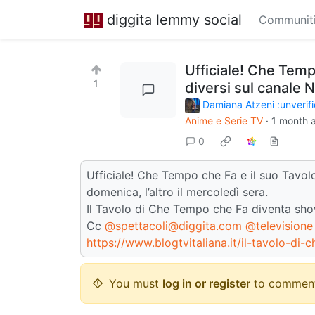
diggita lemmy social
Communit
Ufficiale! Che Temp
1
diversi sul canale N
Damiana Atzeni :unverifi
Anime e Serie TV
·
1 month 
0
Ufficiale! Che Tempo che Fa e il suo Tavolo
domenica, l’altro il mercoledì sera.
Il Tavolo di Che Tempo che Fa diventa show
Cc
@spettacoli@diggita.com
@televisione
https://www.blogtvitaliana.it/il-tavolo-d
You must
log in or register
to comment