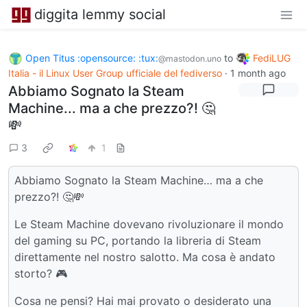
diggita lemmy social
Open Titus :opensource: :tux:
to
FediLUG
@mastodon.uno
Italia - il Linux User Group ufficiale del fediverso
·
1 month ago
Abbiamo Sognato la Steam
Machine... ma a che prezzo?! 🤔
💸
3
1
Abbiamo Sognato la Steam Machine… ma a che
prezzo?! 🤔💸
Le Steam Machine dovevano rivoluzionare il mondo
del gaming su PC, portando la libreria di Steam
direttamente nel nostro salotto. Ma cosa è andato
storto? 🎮
Cosa ne pensi? Hai mai provato o desiderato una