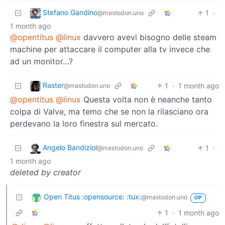
Stefano Gandino
1
·
@mastodon.uno
1 month ago
@opentitus
@linux
davvero avevi bisogno delle steam
machine per attaccare il computer alla tv invece che
ad un monitor…?
Raster
1
·
1 month ago
@mastodon.uno
@opentitus
@linux
Questa volta non è neanche tanto
colpa di Valve, ma temo che se non la rilasciano ora
perdevano la loro finestra sul mercato.
Angelo Bandiziol
1
·
@mastodon.uno
1 month ago
deleted by creator
Open Titus :opensource: :tux:
@mastodon.uno
OP
1
·
1 month ago