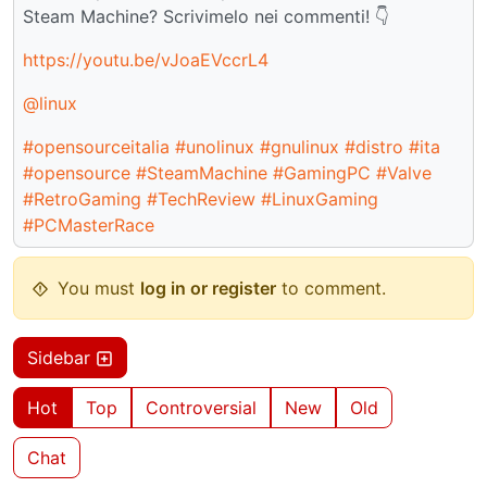
Steam Machine? Scrivimelo nei commenti! 👇
https://youtu.be/vJoaEVccrL4
@linux
#opensourceitalia
#unolinux
#gnulinux
#distro
#ita
#opensource
#SteamMachine
#GamingPC
#Valve
#RetroGaming
#TechReview
#LinuxGaming
#PCMasterRace
You must
log in or register
to comment.
Sidebar
Hot
Top
Controversial
New
Old
Chat