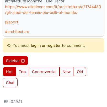
architetture iconiche | Elle Decor
https://www.elledecor.com/it/architettura/a71744480
/gli-stadi-del-tennis-piu-belli-al-mondo/
@sport
#architecture
You must
log in or register
to comment.
Sidebar
Hot
Top
Controversial
New
Old
Chat
BE: 0.19.11