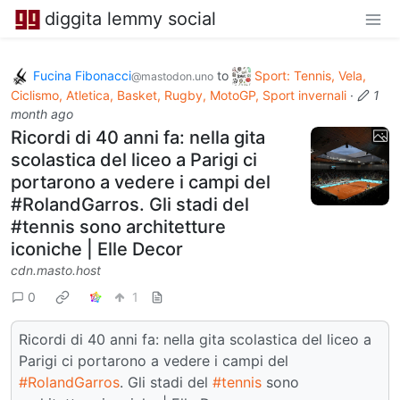
diggita lemmy social
Fucina Fibonacci
to
Sport: Tennis, Vela,
@mastodon.uno
Ciclismo, Atletica, Basket, Rugby, MotoGP, Sport invernali
·
1
month ago
Ricordi di 40 anni fa: nella gita
scolastica del liceo a Parigi ci
portarono a vedere i campi del
#RolandGarros. Gli stadi del
#tennis sono architetture
iconiche | Elle Decor
cdn.masto.host
0
1
Ricordi di 40 anni fa: nella gita scolastica del liceo a
Parigi ci portarono a vedere i campi del
#RolandGarros
. Gli stadi del
#tennis
sono