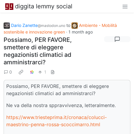
diggita lemmy social
Dario Zanette
to
Ambiente - Mobilità
@mastodon.uno
sostenibile e innovazione green
·
1 month ago
Possiamo, PER FAVORE,
smettere di eleggere
negazionisti climatici ad
amministrarci?
0
1
Possiamo, PER FAVORE, smettere di eleggere
negazionisti climatici ad amministrarci?
Ne va della nostra sppravvivenza, letteralmente.
https://www.triesteprima.it/cronaca/colucci-
maestrino-penna-rossa-scoccimarro.html