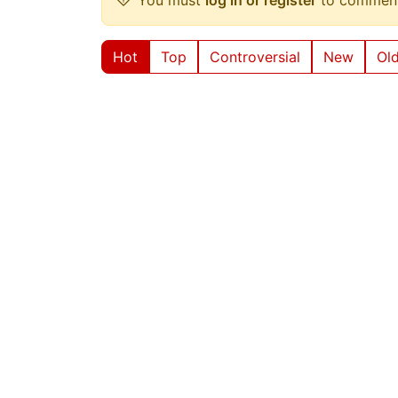
Hot
Top
Controversial
New
Ol