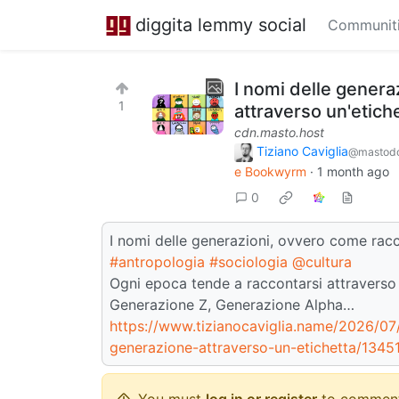
diggita lemmy social
Communit
I nomi delle gener
1
attraverso un'etich
cdn.masto.host
Tiziano Caviglia
@mastodo
e Bookwyrm
·
1 month ago
0
I nomi delle generazioni, ovvero come rac
#antropologia
#sociologia
@cultura
Ogni epoca tende a raccontarsi attraverso 
Generazione Z, Generazione Alpha…
https://www.tizianocaviglia.name/2026/07
generazione-attraverso-un-etichetta/1345
You must
log in or register
to comment