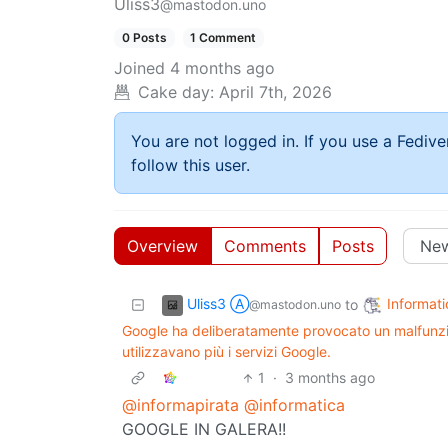
Uliss3
@mastodon.uno
0 Posts
1 Comment
Joined
4 months ago
Cake day:
April 7th, 2026
You are not logged in. If you use a Fedive
follow this user.
Overview
Comments
Posts
Uliss3 Ⓐ
Informati
to
@mastodon.uno
Google ha deliberatamente provocato un malfunz
utilizzavano più i servizi Google.
1
·
3 months ago
@informapirata
@informatica
GOOGLE IN GALERA!!