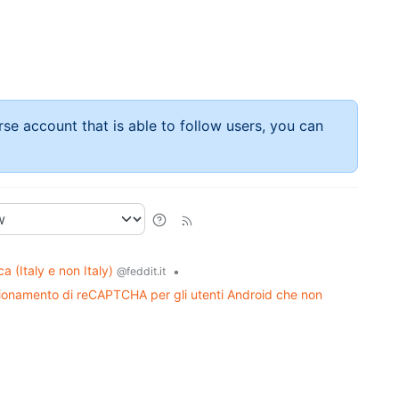
rse account that is able to follow users, you can
ca (Italy e non Italy)
•
@feddit.it
ionamento di reCAPTCHA per gli utenti Android che non