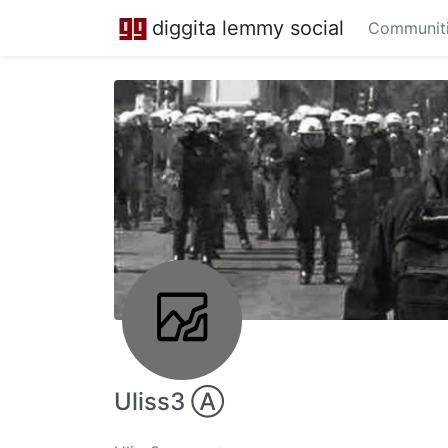
diggita lemmy social
Communit
Uliss3 Ⓐ