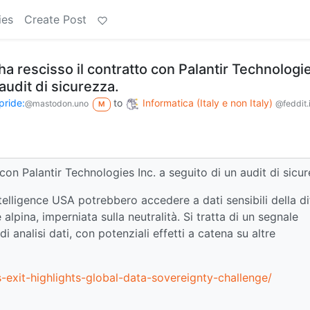
ies
Create Post
ha rescisso il contratto con Palantir Technologi
 audit di sicurezza.
pride:
to
Informatica (Italy e non Italy)
@mastodon.uno
@feddit.i
M
 con Palantir Technologies Inc. a seguito di un audit di sicu
telligence USA potrebbero accedere a dati sensibili della d
alpina, imperniata sulla neutralità. Si tratta di un segnale
i analisi dati, con potenziali effetti a catena su altre
exit-highlights-global-data-sovereignty-challenge/