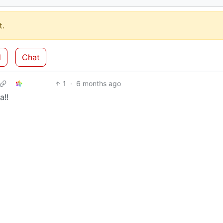
.
d
Chat
1
·
6 months ago
a!!