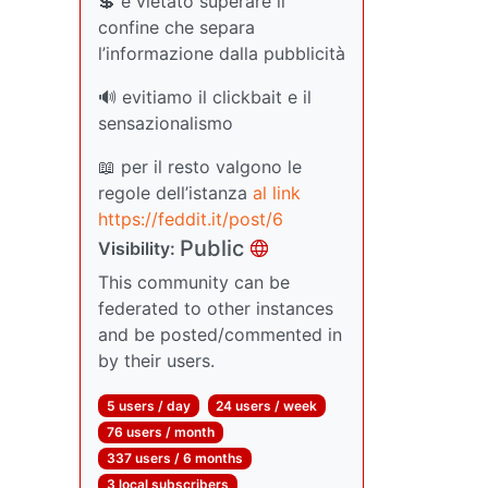
💲 è vietato superare il
confine che separa
l’informazione dalla pubblicità
🔊 evitiamo il clickbait e il
sensazionalismo
📖 per il resto valgono le
regole dell’istanza
al link
https://feddit.it/post/6
Public
Visibility:
This community can be
federated to other instances
and be posted/commented in
by their users.
5 users / day
24 users / week
76 users / month
337 users / 6 months
3 local subscribers