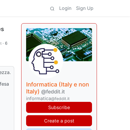
Login
Sign Up
es
·
6
t
rezza.
Informatica (Italy e non
ifesa
Italy)
@feddit.it
informatica
@feddit.it
Subscribe
Create a post