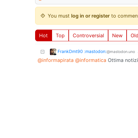
You must
log in or register
to comment
Hot
Top
Controversial
New
Ol
FrankDmt90 :mastodon:
@mastodon.uno
@informapirata
@informatica
Ottima notizi