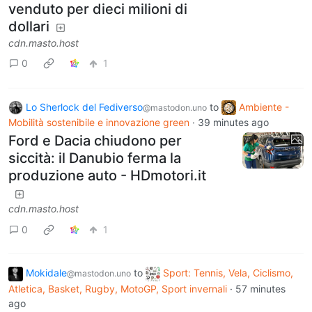
venduto per dieci milioni di
dollari
cdn.masto.host
0
1
Lo Sherlock del Fediverso
to
Ambiente -
@mastodon.uno
Mobilità sostenibile e innovazione green
·
39 minutes ago
Ford e Dacia chiudono per
siccità: il Danubio ferma la
produzione auto - HDmotori.it
cdn.masto.host
0
1
Mokidale
to
Sport: Tennis, Vela, Ciclismo,
@mastodon.uno
Atletica, Basket, Rugby, MotoGP, Sport invernali
·
57 minutes
ago