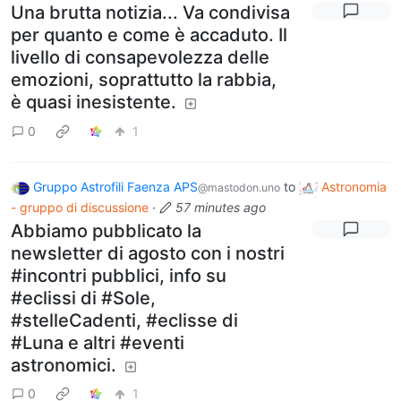
Una brutta notizia... Va condivisa
per quanto e come è accaduto. Il
livello di consapevolezza delle
emozioni, soprattutto la rabbia,
è quasi inesistente.
0
1
Gruppo Astrofili Faenza APS
to
Astronomia
@mastodon.uno
- gruppo di discussione
·
57 minutes ago
Abbiamo pubblicato la
newsletter di agosto con i nostri
#incontri pubblici, info su
#eclissi di #Sole,
#stelleCadenti, #eclisse di
#Luna e altri #eventi
astronomici.
0
1