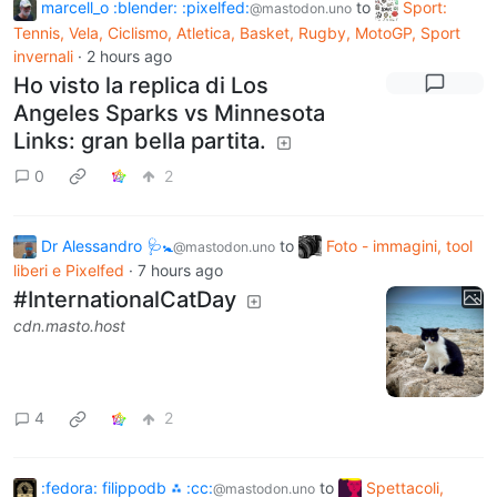
marcell_o :blender: :pixelfed:
to
Sport:
@mastodon.uno
Tennis, Vela, Ciclismo, Atletica, Basket, Rugby, MotoGP, Sport
invernali
·
2 hours ago
Ho visto la replica di Los
Angeles Sparks vs Minnesota
Links: gran bella partita.
0
2
Dr Alessandro 🩺🚼
to
Foto - immagini, tool
@mastodon.uno
liberi e Pixelfed
·
7 hours ago
#InternationalCatDay
cdn.masto.host
4
2
:fedora: filippodb ⁂ :cc:
to
Spettacoli,
@mastodon.uno