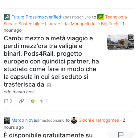
Futuro Prossimo :verified:
to
Tecnologia
@mastodon.uno
Etica e Sostenibile – Liberarsi dai Monopoli delle Big Tech
·
1
hour ago
Cambi mezzo a metà viaggio e
perdi mezz'ora tra valigie e
binari. Pods4Rail, progetto
europeo con quindici partner, ha
studiato come fare in modo che
la capsula in cui sei seduto si
trasferisca da
cdn.masto.host
0
1
Marco Nova
to
Giochi e retrogames
·
2
@mastodon.uno
hours ago
È disponibile gratuitamente su