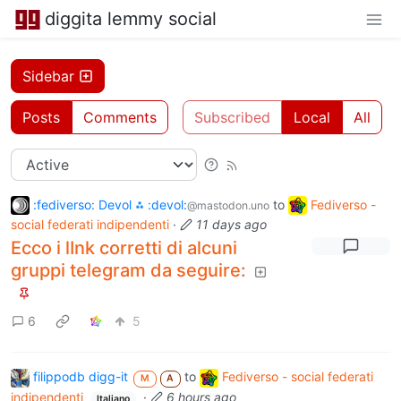
diggita lemmy social
Sidebar
Posts
Comments
Subscribed
Local
All
:fediverso: Devol ⁂ :devol:
to
Fediverso -
@mastodon.uno
social federati indipendenti
·
11 days ago
Ecco i lInk corretti di alcuni
gruppi telegram da seguire:
6
5
filippodb digg-it
to
Fediverso - social federati
M
A
indipendenti
·
6 hours ago
Italiano