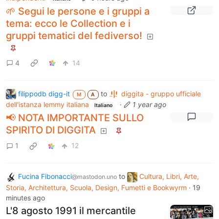
🌱 Segui le persone e i gruppi a
tema: ecco le Collection e i
gruppi tematici del fediverso!
4
14
filippodb digg-it
to
diggita - gruppo ufficiale
M
A
dell'istanza lemmy italiana
·
1 year ago
Italiano
📢 NOTA IMPORTANTE SULLO
SPIRITO DI DIGGITA
1
12
Fucina Fibonacci
to
Cultura, Libri, Arte,
@mastodon.uno
Storia, Architettura, Scuola, Design, Fumetti e Bookwyrm
·
19
minutes ago
L'8 agosto 1991 il mercantile