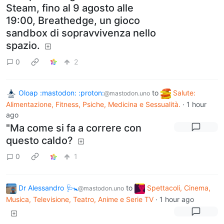
Steam, fino al 9 agosto alle
19:00, Breathedge, un gioco
sandbox di sopravvivenza nello
spazio.
0
2
Oloap :mastodon: :proton:
to
Salute:
@mastodon.uno
Alimentazione, Fitness, Psiche, Medicina e Sessualità.
·
1 hour
ago
"Ma come si fa a correre con
questo caldo?
0
1
Dr Alessandro 🩺🚼
to
Spettacoli, Cinema,
@mastodon.uno
Musica, Televisione, Teatro, Anime e Serie TV
·
1 hour ago