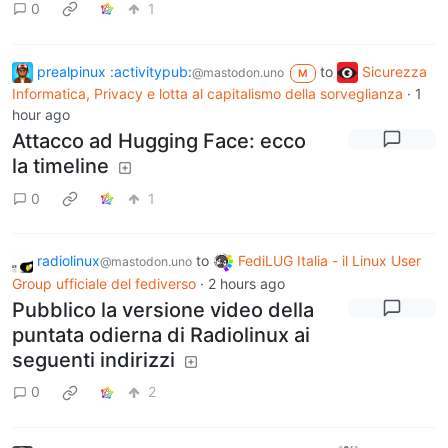
0
1
prealpinux :activitypub:
to
Sicurezza
@mastodon.uno
M
Informatica, Privacy e lotta al capitalismo della sorveglianza
·
1
hour ago
Attacco ad Hugging Face: ecco
la timeline
0
1
radiolinux
to
FediLUG Italia - il Linux User
@mastodon.uno
Group ufficiale del fediverso
·
2 hours ago
Pubblico la versione video della
puntata odierna di Radiolinux ai
seguenti indirizzi
0
2