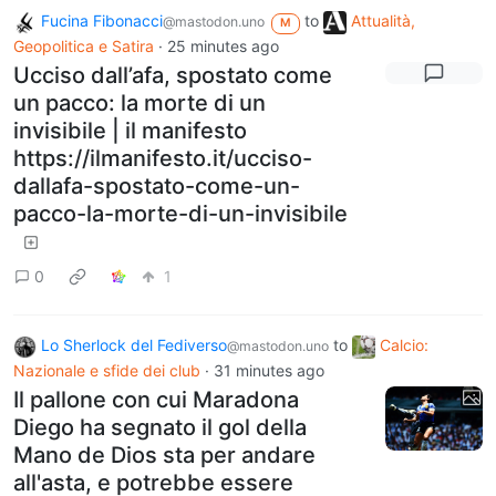
Fucina Fibonacci
to
Attualità,
@mastodon.uno
M
Geopolitica e Satira
·
25 minutes ago
Ucciso dall’afa, spostato come
un pacco: la morte di un
invisibile | il manifesto
https://ilmanifesto.it/ucciso-
dallafa-spostato-come-un-
pacco-la-morte-di-un-invisibile
0
1
Lo Sherlock del Fediverso
to
Calcio:
@mastodon.uno
Nazionale e sfide dei club
·
31 minutes ago
Il pallone con cui Maradona
Diego ha segnato il gol della
Mano de Dios sta per andare
all'asta, e potrebbe essere