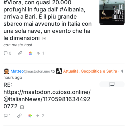
#Vlora, con quasi 20.000
profughi in fuga dall' #Albania,
arriva a Bari. È il più grande
sbarco mai avvenuto in Italia con
una sola nave, un evento che ha
le dimensioni
cdn.masto.host
0
1
Matteo
to
Attualità, Geopolitica e Satira
·
4
@mastodon.uno
hours ago
RE:
https://mastodon.ozioso.online/
@ItalianNews/11705981634492
0772
1
2