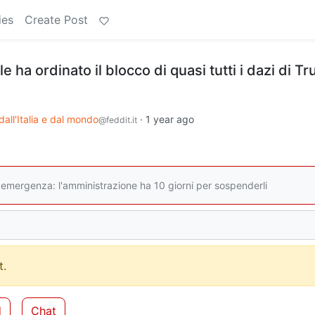
ies
Create Post
e ha ordinato il blocco di quasi tutti i dazi di T
dall'Italia e dal mondo
·
1 year ago
@feddit.it
i di emergenza: l'amministrazione ha 10 giorni per sospenderli
.
d
Chat