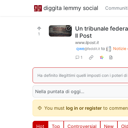
diggita lemmy social
Communit
Un tribunale federal
1
Il Post
www.ilpost.it
qwe
to
Notizie 
@feddit.it
1
Ha definito illegittimi quelli imposti con i poter
Nella puntata di oggi…
You must
log in or register
to comment
Hot
Top
Controversial
New
Ol