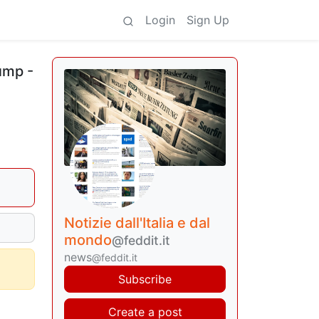
Login
Sign Up
rump -
Notizie dall'Italia e dal
mondo
@feddit.it
news
@feddit.it
Subscribe
Create a post