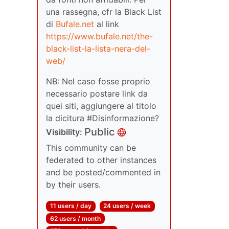
una rassegna, cfr la Black List
di
Bufale.net
al link
https://www.bufale.net/the-
black-list-la-lista-nera-del-
web/
NB: Nel caso fosse proprio
necessario postare link da
quei siti, aggiungere al titolo
la dicitura #Disinformazione?
Public
Visibility:
This community can be
federated to other instances
and be posted/commented in
by their users.
11 users / day
24 users / week
62 users / month