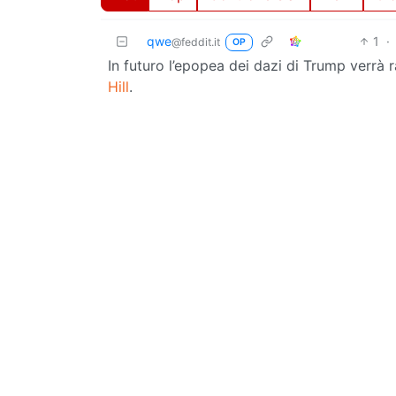
qwe
1
·
@feddit.it
OP
In futuro l’epopea dei dazi di Trump verr
Hill
.