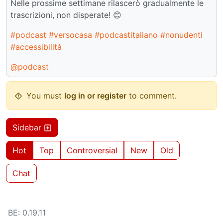
Nelle prossime settimane rilascerò gradualmente le
trascrizioni, non disperate! 😊
#podcast
#versocasa
#podcastitaliano
#nonudenti
#accessibilità
@podcast
You must
log in or register
to comment.
Sidebar
Hot
Top
Controversial
New
Old
Chat
BE: 0.19.11