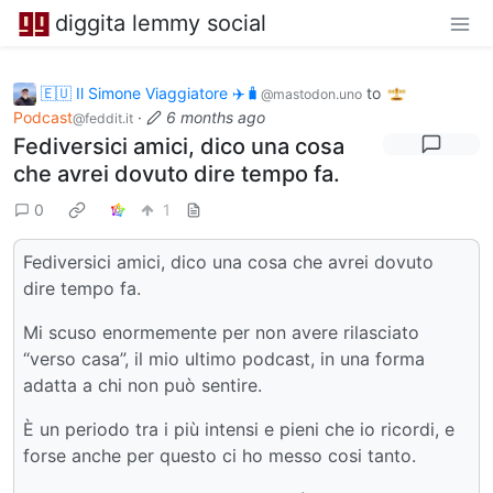
diggita lemmy social
🇪🇺 Il Simone Viaggiatore ✈️🧳
to
@mastodon.uno
Podcast
·
6 months ago
@feddit.it
Fediversici amici, dico una cosa
che avrei dovuto dire tempo fa.
0
1
Fediversici amici, dico una cosa che avrei dovuto
dire tempo fa.
Mi scuso enormemente per non avere rilasciato
“verso casa”, il mio ultimo podcast, in una forma
adatta a chi non può sentire.
È un periodo tra i più intensi e pieni che io ricordi, e
forse anche per questo ci ho messo cosi tanto.