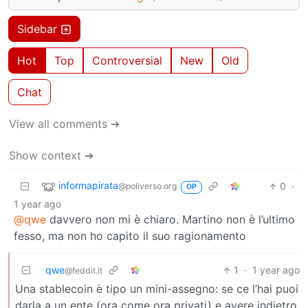
Sidebar
Hot
Top
Controversial
New
Old
Chat
View all comments ➔
Show context ➔
informapirata
0
·
@poliverso.org
OP
1 year ago
@qwe
davvero non mi è chiaro. Martino non è l’ultimo
fesso, ma non ho capito il suo ragionamento
qwe
1
·
1 year ago
@feddit.it
Una stablecoin è tipo un mini-assegno: se ce l’hai puoi
darla a un ente (ora come ora privati) e avere indietro