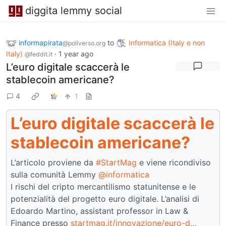
diggita lemmy social
informapirata
to
Informatica (Italy e non
@poliverso.org
Italy)
·
1 year ago
@feddit.it
L’euro digitale scaccerà le
stablecoin americane?
4
1
L’euro digitale scaccerà le
stablecoin americane?
L’articolo proviene da
#StartMag
e viene ricondiviso
sulla comunità Lemmy
@informatica
I rischi del cripto mercantilismo statunitense e le
potenzialità del progetto euro digitale. L’analisi di
Edoardo Martino, assistant professor in Law &
Finance presso
startmag.it/innovazione/euro-d…