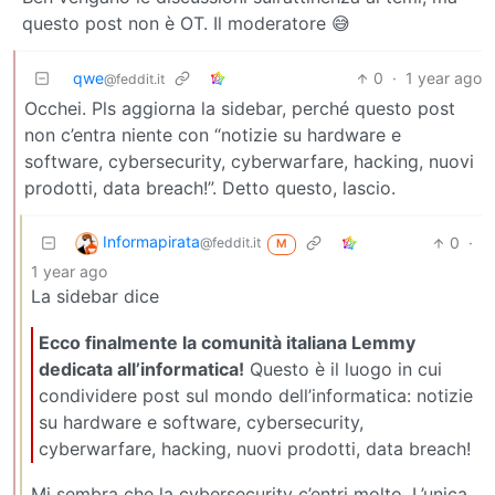
questo post non è OT. Il moderatore 😅
qwe
0
·
1 year ago
@feddit.it
Occhei. Pls aggiorna la sidebar, perché questo post
non c’entra niente con “notizie su hardware e
software, cybersecurity, cyberwarfare, hacking, nuovi
prodotti, data breach!”. Detto questo, lascio.
Informapirata
0
·
@feddit.it
M
1 year ago
La sidebar dice
Ecco finalmente la comunità italiana Lemmy
dedicata all’informatica!
Questo è il luogo in cui
condividere post sul mondo dell’informatica: notizie
su hardware e software, cybersecurity,
cyberwarfare, hacking, nuovi prodotti, data breach!
Mi sembra che la cybersecurity c’entri molto. L’unica