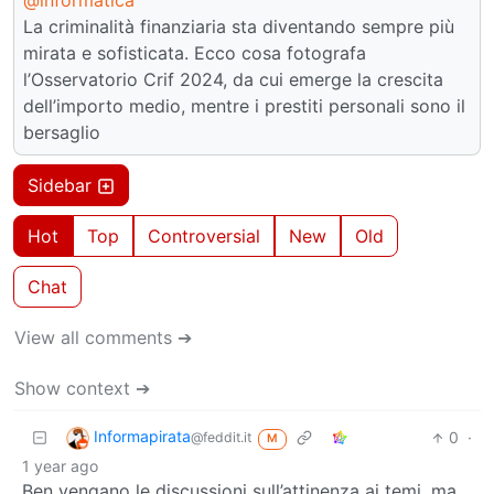
@informatica
La criminalità finanziaria sta diventando sempre più
mirata e sofisticata. Ecco cosa fotografa
l’Osservatorio Crif 2024, da cui emerge la crescita
dell’importo medio, mentre i prestiti personali sono il
bersaglio
Sidebar
Hot
Top
Controversial
New
Old
Chat
View all comments ➔
Show context ➔
Informapirata
0
·
@feddit.it
M
1 year ago
Ben vengano le discussioni sull’attinenza ai temi, ma