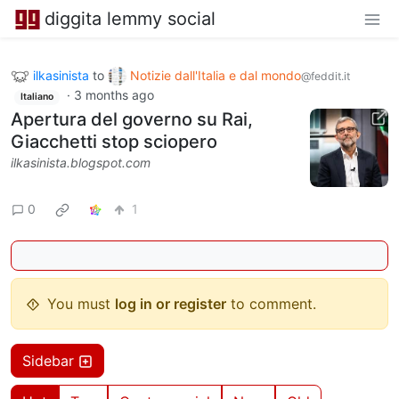
diggita lemmy social
ilkasinista
to
Notizie dall'Italia e dal mondo
@feddit.it
·
3 months ago
Italiano
Apertura del governo su Rai,
Giacchetti stop sciopero
ilkasinista.blogspot.com
0
1
You must
log in or register
to comment.
Sidebar