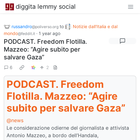
diggita lemmy social
russandro
to
Notizie dall'Italia e dal
@poliverso.org
mondo
·
1 year ago
@feddit.it
PODCAST. Freedom Flotilla.
Mazzeo: “Agire subito per
salvare Gaza”
6
2
PODCAST. Freedom
Flotilla. Mazzeo: “Agire
subito per salvare Gaza”
@news
Le considerazione odierne del giornalista e attivista
Antonio Mazzeo, a bordo dell’Handala,