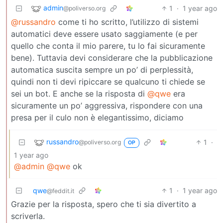
admin
1
·
1 year ago
@poliverso.org
@russandro
come ti ho scritto, l’utilizzo di sistemi
automatici deve essere usato saggiamente (e per
quello che conta il mio parere, tu lo fai sicuramente
bene). Tuttavia devi considerare che la pubblicazione
automatica suscita sempre un po’ di perplessità,
quindi non ti devi ripiccare se qualcuno ti chiede se
sei un bot. E anche se la risposta di
@qwe
era
sicuramente un po’ aggressiva, rispondere con una
presa per il culo non è elegantissimo, diciamo
russandro
1
·
@poliverso.org
OP
1 year ago
@admin
@qwe
ok
qwe
1
·
1 year ago
@feddit.it
Grazie per la risposta, spero che ti sia divertito a
scriverla.