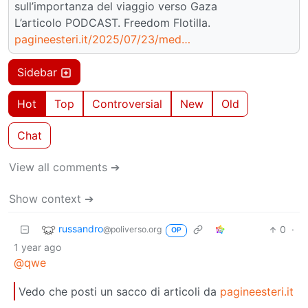
sull’importanza del viaggio verso Gaza
L’articolo PODCAST. Freedom Flotilla.
pagineesteri.it/2025/07/23/med…
Sidebar
Hot
Top
Controversial
New
Old
Chat
View all comments ➔
Show context ➔
russandro
0
·
@poliverso.org
OP
1 year ago
@qwe
Vedo che posti un sacco di articoli da
pagineesteri.it