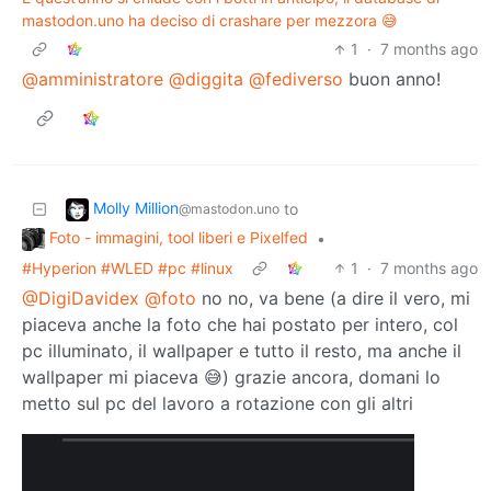
mastodon.uno ha deciso di crashare per mezzora 😅
1
·
7 months ago
@amministratore
@diggita
@fediverso
buon anno!
Molly Million
to
@mastodon.uno
Foto - immagini, tool liberi e Pixelfed
•
#Hyperion #WLED #pc #linux
1
·
7 months ago
@DigiDavidex
@foto
no no, va bene (a dire il vero, mi
piaceva anche la foto che hai postato per intero, col
pc illuminato, il wallpaper e tutto il resto, ma anche il
wallpaper mi piaceva 😅) grazie ancora, domani lo
metto sul pc del lavoro a rotazione con gli altri