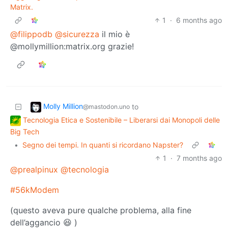
Matrix.
1
·
6 months ago
@filippodb
@sicurezza
il mio è
@mollymillion:matrix.org grazie!
Molly Million
to
@mastodon.uno
Tecnologia Etica e Sostenibile – Liberarsi dai Monopoli delle
Big Tech
•
Segno dei tempi. In quanti si ricordano Napster?
1
·
7 months ago
@prealpinux
@tecnologia
#56kModem
(questo aveva pure qualche problema, alla fine
dell’aggancio 😆 )