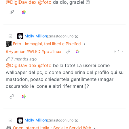
@DigiDavidex
@foto
da dio, grazie! 😊
Molly Million
to
@mastodon.uno
Foto - immagini, tool liberi e Pixelfed
•
#Hyperion #WLED #pc #linux
1
·
7 months ago
@DigiDavidex
@foto
bella foto! La userei come
wallpaper del pc, o come bandierina del profilo qui su
mastodon, posso chiedertela gentilmente (magari
oscurando le icone e altri riferimenti)?
Molly Million
to
@mastodon.uno
Open Internet Italia - Social e Servizi Web
•