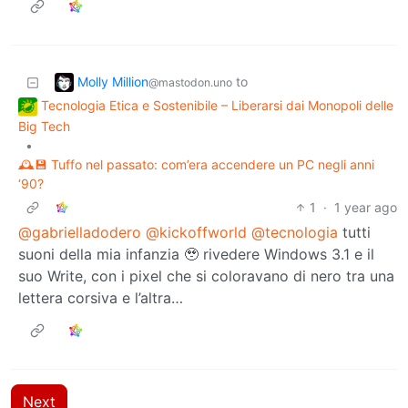
Molly Million
to
@mastodon.uno
Tecnologia Etica e Sostenibile – Liberarsi dai Monopoli delle
Big Tech
•
🕰️💾 Tuffo nel passato: com’era accendere un PC negli anni
‘90?
1
·
1 year ago
@gabrielladodero
@kickoffworld
@tecnologia
tutti
suoni della mia infanzia 🥹 rivedere Windows 3.1 e il
suo Write, con i pixel che si coloravano di nero tra una
lettera corsiva e l’altra…
Next