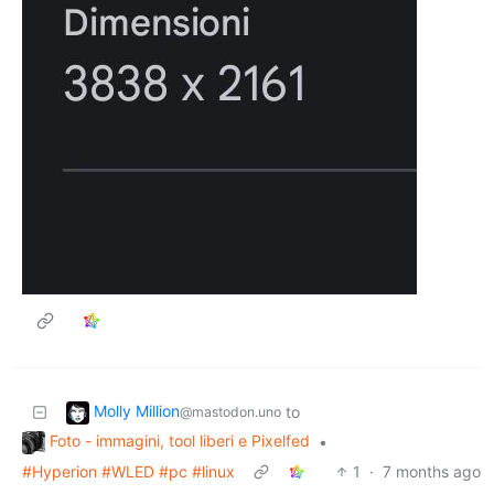
Molly Million
to
@mastodon.uno
Foto - immagini, tool liberi e Pixelfed
•
#Hyperion #WLED #pc #linux
1
·
7 months ago