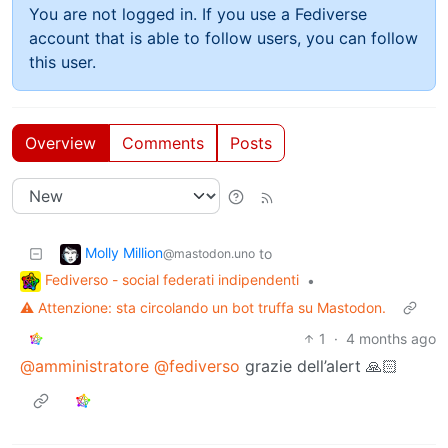
You are not logged in. If you use a Fediverse
account that is able to follow users, you can follow
this user.
Overview
Comments
Posts
Molly Million
to
@mastodon.uno
Fediverso - social federati indipendenti
•
⚠️ Attenzione: sta circolando un bot truffa su Mastodon.
1
·
4 months ago
@amministratore
@fediverso
grazie dell’alert 🙏🏻