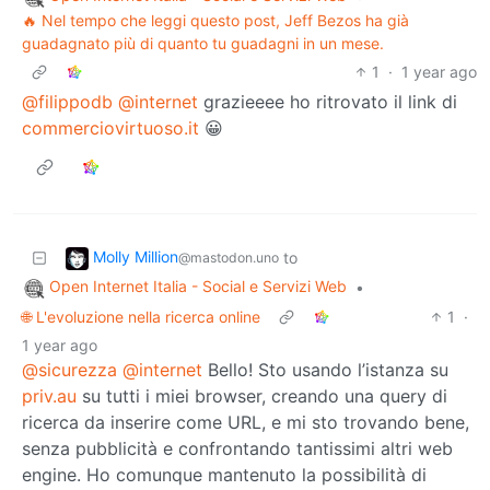
🔥 Nel tempo che leggi questo post, Jeff Bezos ha già
guadagnato più di quanto tu guadagni in un mese.
1
·
1 year ago
@filippodb
@internet
grazieeee ho ritrovato il link di
commerciovirtuoso.it
😀
Molly Million
to
@mastodon.uno
Open Internet Italia - Social e Servizi Web
•
🌐 L'evoluzione nella ricerca online
1
·
1 year ago
@sicurezza
@internet
Bello! Sto usando l’istanza su
priv.au
su tutti i miei browser, creando una query di
ricerca da inserire come URL, e mi sto trovando bene,
senza pubblicità e confrontando tantissimi altri web
engine. Ho comunque mantenuto la possibilità di