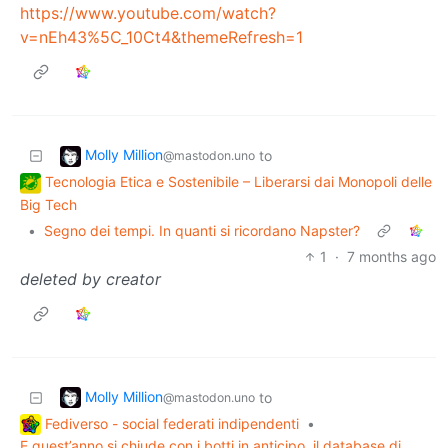
https://www.youtube.com/watch?
v=nEh43%5C_10Ct4&themeRefresh=1
Molly Million
to
@mastodon.uno
Tecnologia Etica e Sostenibile – Liberarsi dai Monopoli delle
Big Tech
•
Segno dei tempi. In quanti si ricordano Napster?
1
·
7 months ago
deleted by creator
Molly Million
to
@mastodon.uno
Fediverso - social federati indipendenti
•
E quest’anno si chiude con i botti in anticipo, il database di