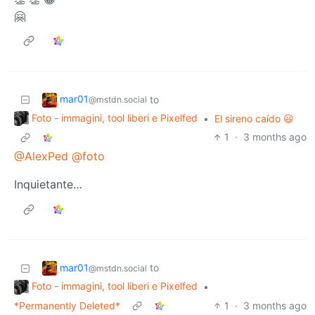
🤗
mar01
to
@mstdn.social
Foto - immagini, tool liberi e Pixelfed
•
El sireno caído 😃
1
·
3 months ago
@AlexPed
@foto
Inquietante…
mar01
to
@mstdn.social
Foto - immagini, tool liberi e Pixelfed
•
*Permanently Deleted*
1
·
3 months ago