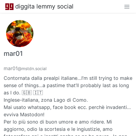
diggita lemmy social
mar01
mar01
@mstdn.social
Contornata dalla prealpi italiane…I’m still trying to make
sense of things…a pastime that’ll probably last as long
as I do. 🇬🇧 🇮🇹
Inglese-italiana, zona Lago di Como.
Mai usato whatsapp, face book ecc. perchè invadenti…
evviva Mastodon!
Per lo più sono di buon umore e amo ridere. Mi
aggiorno, odio la scortesia e le ingiustizie, amo