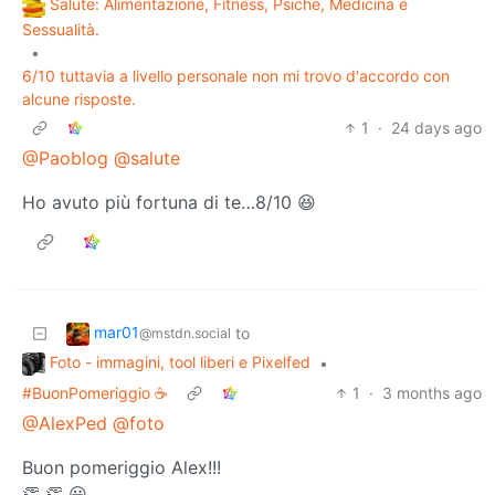
Salute: Alimentazione, Fitness, Psiche, Medicina e
Sessualità.
•
6/10 tuttavia a livello personale non mi trovo d'accordo con
alcune risposte.
1
·
24 days ago
@Paoblog
@salute
Ho avuto più fortuna di te…8/10 😆
mar01
to
@mstdn.social
Foto - immagini, tool liberi e Pixelfed
•
#BuonPomeriggio ☕️
1
·
3 months ago
@AlexPed
@foto
Buon pomeriggio Alex!!!
👏 👏 😀