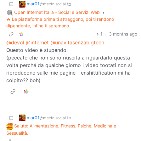
mar01
to
@mstdn.social
Open Internet Italia - Social e Servizi Web
•
🔥 Le piattaforme prima ti attraggono, poi ti rendono
dipendente, infine ti spremono.
1
·
3 months ago
@devol
@internet
@unavitasenzabigtech
Questo video è stupendo!
(peccato che non sono riuscita a riguardarlo questa
volta perché da qualche giorno i video tootati non si
riproducono sulle mie pagine - enshittification mi ha
colpito?? boh)
mar01
to
@mstdn.social
Salute: Alimentazione, Fitness, Psiche, Medicina e
Sessualità.
•