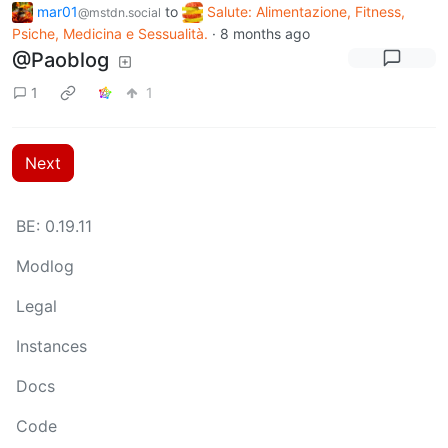
mar01
to
Salute: Alimentazione, Fitness,
@mstdn.social
Psiche, Medicina e Sessualità.
·
8 months ago
@Paoblog
1
1
Next
BE: 0.19.11
Modlog
Legal
Instances
Docs
Code