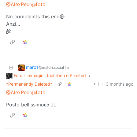
@AlexPed
@foto
No complaints this end😆
Anzi…
🤗
mar01
to
@mstdn.social
Foto - immagini, tool liberi e Pixelfed
•
*Permanently Deleted*
1
·
3 months ago
@AlexPed
@foto
Posto bellissimo🐚 🧜‍♂️