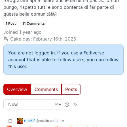
fotografare api e insetti anche se ne ho paura…Io non
pungo, rispetto tutti e sono contenta di far parte di
questa bella comunità!🤗
1 Post
11 Comments
Joined
1 year ago
Cake day:
February 16th, 2025
You are not logged in. If you use a Fediverse
account that is able to follow users, you can follow
this user.
Overview
Comments
Posts
mar01
to
@mstdn.social