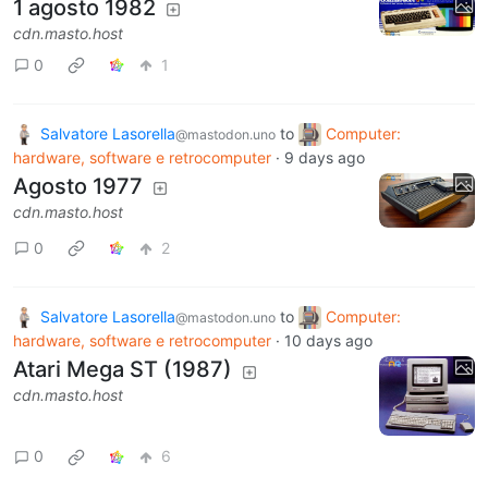
1 agosto 1982
cdn.masto.host
0
1
Salvatore Lasorella
to
Computer:
@mastodon.uno
hardware, software e retrocomputer
·
9 days ago
Agosto 1977
cdn.masto.host
0
2
Salvatore Lasorella
to
Computer:
@mastodon.uno
hardware, software e retrocomputer
·
10 days ago
Atari Mega ST (1987)
cdn.masto.host
0
6