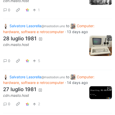
cdn.masto.host
0
1
Salvatore Lasorella
to
Computer:
@mastodon.uno
hardware, software e retrocomputer
·
13 days ago
28 luglio 1981
cdn.masto.host
0
5
Salvatore Lasorella
to
Computer:
@mastodon.uno
hardware, software e retrocomputer
·
14 days ago
27 luglio 1981
cdn.masto.host
0
2