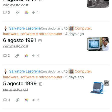
cdn.masto.host
0
1
Salvatore Lasorella
to
Computer:
@mastodon.uno
hardware, software e retrocomputer
·
4 days ago
6 agosto 1991
cdn.masto.host
2
4
Salvatore Lasorella
to
Computer:
@mastodon.uno
hardware, software e retrocomputer
·
5 days ago
5 agosto 1999
cdn.masto.host
0
2