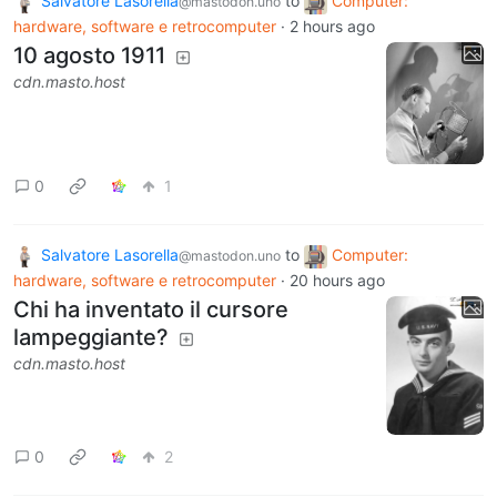
Salvatore Lasorella
to
Computer:
@mastodon.uno
hardware, software e retrocomputer
·
2 hours ago
10 agosto 1911
cdn.masto.host
0
1
Salvatore Lasorella
to
Computer:
@mastodon.uno
hardware, software e retrocomputer
·
20 hours ago
Chi ha inventato il cursore
lampeggiante?
cdn.masto.host
0
2