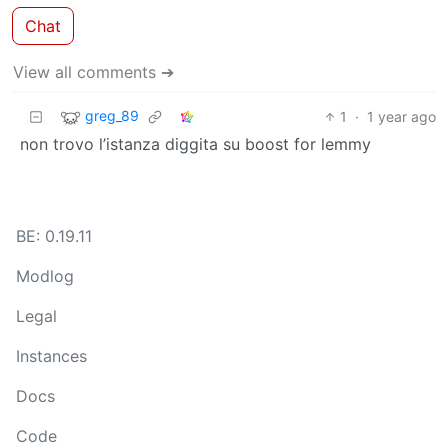
Chat
View all comments ➔
greg_89
1
·
1 year ago
non trovo l’istanza diggita su boost for lemmy
BE: 0.19.11
Modlog
Legal
Instances
Docs
Code