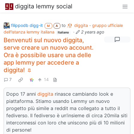
diggita lemmy social
filippodb digg-it
to
diggita - gruppo ufficiale
M
A
dell'istanza lemmy italiana
·
2 years ago
Italiano
Benvenuti sul nuovo diggita,
serve creare un nuovo account.
Ora è possibile usare una delle
app lemmy per accedere a
diggita!
7
14
Dopo 17 anni
diggita
rinasce cambiando look e
piattaforma. Stiamo usando Lemmy un nuovo
progetto più simile a reddit ma collegato a tutto il
fediverso. Il fediverso è un’insieme di circa 20mila siti
interconnessi con loro che uniscono più di 10 milioni
di persone!