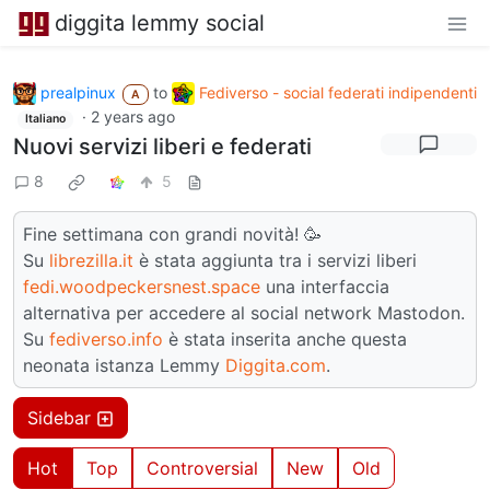
diggita lemmy social
prealpinux
to
Fediverso - social federati indipendenti
A
·
2 years ago
Italiano
Nuovi servizi liberi e federati
8
5
Fine settimana con grandi novità! 🥳
Su
librezilla.it
è stata aggiunta tra i servizi liberi
fedi.woodpeckersnest.space
una interfaccia
alternativa per accedere al social network Mastodon.
Su
fediverso.info
è stata inserita anche questa
neonata istanza Lemmy
Diggita.com
.
Sidebar
Hot
Top
Controversial
New
Old