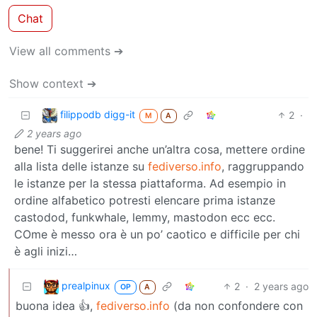
Chat
View all comments ➔
Show context ➔
filippodb digg-it
2
·
M
A
2 years ago
bene! Ti suggerirei anche un’altra cosa, mettere ordine
alla lista delle istanze su
fediverso.info
, raggruppando
le istanze per la stessa piattaforma. Ad esempio in
ordine alfabetico potresti elencare prima istanze
castodod, funkwhale, lemmy, mastodon ecc ecc.
COme è messo ora è un po’ caotico e difficile per chi
è agli inizi…
prealpinux
2
·
2 years ago
OP
A
buona idea 👍,
fediverso.info
(da non confondere con