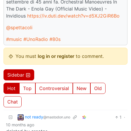
settembre di 45 anni fa. Orchestral Manoeuvres In
The Dark - Enola Gay (Official Music Video) -
Invidious
https://iv.duti.dev/watch?v=d5XJ2GiR6Bo
@spettacoli
#music
#UnoRadio
#80s
You must
log in or register
to comment.
Sidebar
Hot
Top
Controversial
New
Old
Chat
not ready
1
·
@mastodon.uno
10 months ago