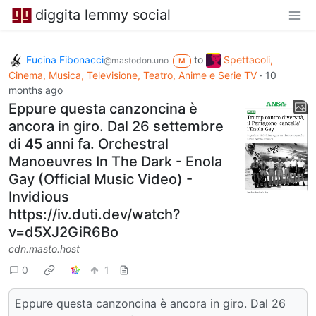
diggita lemmy social
Fucina Fibonacci
to
Spettacoli,
@mastodon.uno
M
Cinema, Musica, Televisione, Teatro, Anime e Serie TV
·
10
months ago
Eppure questa canzoncina è
ancora in giro. Dal 26 settembre
di 45 anni fa. Orchestral
Manoeuvres In The Dark - Enola
Gay (Official Music Video) -
Invidious
https://iv.duti.dev/watch?
v=d5XJ2GiR6Bo
cdn.masto.host
0
1
Eppure questa canzoncina è ancora in giro. Dal 26