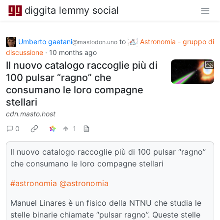
diggita lemmy social
Umberto gaetani
to
Astronomia - gruppo di
@mastodon.uno
discussione
·
10 months ago
Il nuovo catalogo raccoglie più di
100 pulsar “ragno” che
consumano le loro compagne
stellari
cdn.masto.host
0
1
Il nuovo catalogo raccoglie più di 100 pulsar “ragno”
che consumano le loro compagne stellari
#astronomia
@astronomia
Manuel Linares è un fisico della NTNU che studia le
stelle binarie chiamate “pulsar ragno”. Queste stelle