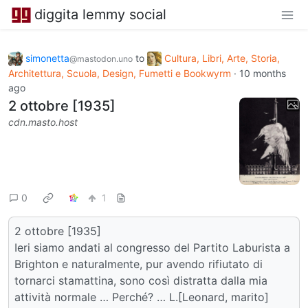
diggita lemmy social
simonetta
to
Cultura, Libri, Arte, Storia,
@mastodon.uno
Architettura, Scuola, Design, Fumetti e Bookwyrm
·
10 months
ago
2 ottobre [1935]
cdn.masto.host
0
1
2 ottobre [1935]
Ieri siamo andati al congresso del Partito Laburista a
Brighton e naturalmente, pur avendo rifiutato di
tornarci stamattina, sono così distratta dalla mia
attività normale … Perché? … L.[Leonard, marito]