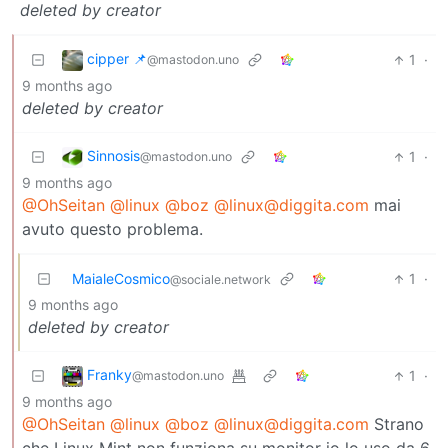
deleted by creator
cipper 📌
1
·
@mastodon.uno
9 months ago
deleted by creator
Sinnosis
1
·
@mastodon.uno
9 months ago
@OhSeitan
@linux
@boz
@linux@diggita.com
mai
avuto questo problema.
MaialeCosmico
1
·
@sociale.network
9 months ago
deleted by creator
Franky
1
·
@mastodon.uno
9 months ago
@OhSeitan
@linux
@boz
@linux@diggita.com
Strano