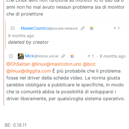
che Linux Mint non funziona su monitor io lo uso da 6
anni non ho mai avuto nessun problema sia di monitor
che di proiettore
MaialeCosmico
1
·
@sociale.network
9 months ago
deleted by creator
Mick
1
·
9 months ago
@hostux.social
@OhSeitan
@linux@mastodon.uno
@boz
@linux@diggita.com
È più probabile che il problema
fosse nel driver della scheda video. La norma giusta
sarebbe obbligare a pubblicare le specifiche, in modo
che la comunità abbia la possibilità di svilupparsi i
driver liberamente, per qualsivoglia sistema operativo.
BE: 0.19.11