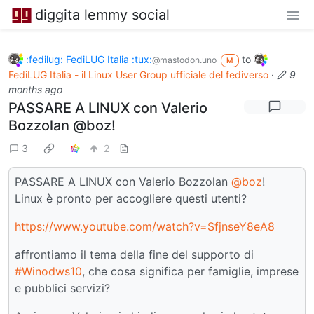
diggita lemmy social
:fedilug: FediLUG Italia :tux:
to
@mastodon.uno
M
FediLUG Italia - il Linux User Group ufficiale del fediverso
·
9
months ago
PASSARE A LINUX con Valerio
Bozzolan @boz!
3
2
PASSARE A LINUX con Valerio Bozzolan
@boz
!
Linux è pronto per accogliere questi utenti?
https://www.youtube.com/watch?v=SfjnseY8eA8
affrontiamo il tema della fine del supporto di
#Winodws10
, che cosa significa per famiglie, imprese
e pubblici servizi?