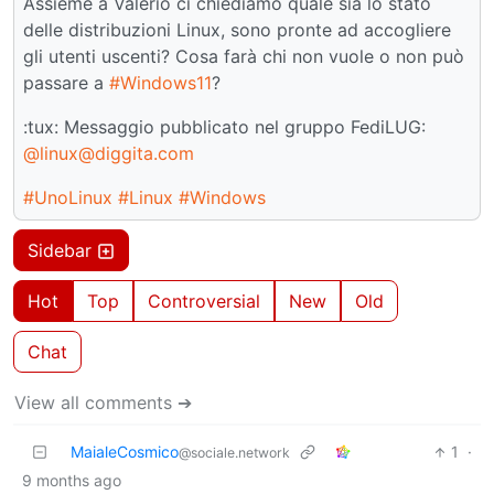
Assieme a Valerio ci chiediamo quale sia lo stato
delle distribuzioni Linux, sono pronte ad accogliere
gli utenti uscenti? Cosa farà chi non vuole o non può
passare a
#Windows11
?
:tux: Messaggio pubblicato nel gruppo FediLUG:
@linux@diggita.com
#UnoLinux
#Linux
#Windows
Sidebar
Hot
Top
Controversial
New
Old
Chat
View all comments ➔
MaialeCosmico
1
·
@sociale.network
9 months ago