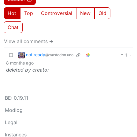
Hot
Top
Controversial
New
Old
Chat
View all comments ➔
not ready
1
·
@mastodon.uno
8 months ago
deleted by creator
BE: 0.19.11
Modlog
Legal
Instances