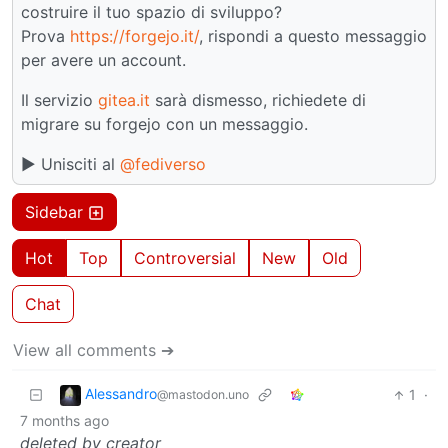
costruire il tuo spazio di sviluppo?
Prova
https://forgejo.it/
, rispondi a questo messaggio
per avere un account.
Il servizio
gitea.it
sarà dismesso, richiedete di
migrare su forgejo con un messaggio.
▶️ Unisciti al
@fediverso
Sidebar
Hot
Top
Controversial
New
Old
Chat
View all comments ➔
Alessandro
1
·
@mastodon.uno
7 months ago
deleted by creator