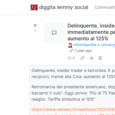
diggita lemmy social
Communit
Delinquente, inside
1
immediatamente per 
aumento al 125%
informapirata ⁂ :privacy
·
1 year ago
4
Delinquente, insider trader e terrorista. 
reciproci, tranne alla Cina: aumento al 125
Retromarcia del presidente americano, dopo 
baciarmi il culo”. Oggi scrive: “Più di 75
reagito. Tariffa simbolica al 10%”
https://www.rainews.it/maratona/2025/04/