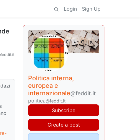
Login
Sign Up
ende
feddit.it
Politica interna,
europea e
 dazi
internazionale
@feddit.it
politica
@feddit.it
 a
Subscribe
nno
Create a post
re-