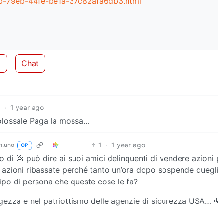
5b-79eb-44fe-be1a-37c82afa6db3.html
d
Chat
1
·
1 year ago
lossale Paga la mossa…
1
·
1 year ago
n.uno
OP
di 💩 può dire ai suoi amici delinquenti di vendere azioni
 azioni ribassate perché tanto un’ora dopo sospende quegli
 tipo di persona che queste cose le fa?
ggezza e nel patriottismo delle agenzie di sicurezza USA… 