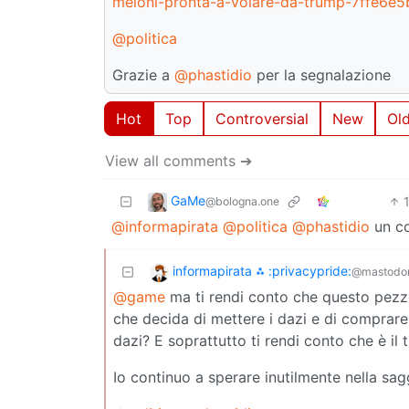
meloni-pronta-a-volare-da-trump-7ffe6e
@politica
Grazie a
@phastidio
per la segnalazione
Hot
Top
Controversial
New
Ol
View all comments ➔
GaMe
@bologna.one
@informapirata
@politica
@phastidio
un co
informapirata ⁂ :privacypride:
@mastodo
@game
ma ti rendi conto che questo pezzo 
che decida di mettere i dazi e di comprare
dazi? E soprattutto ti rendi conto che è il
Io continuo a sperare inutilmente nella sa