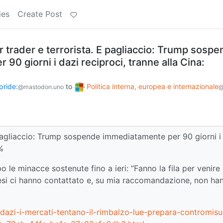
ies
Create Post
r trader e terrorista. E pagliaccio: Trump sosp
90 giorni i dazi reciproci, tranne alla Cina:
pride:
to
Politica interna, europea e internazionale
@mastodon.uno
@
E pagliaccio: Trump sospende immediatamente per 90 giorni i
%
le minacce sostenute fino a ieri: “Fanno la fila per venire
 Paesi ci hanno contattato e, su mia raccomandazione, non ha
dazi-i-mercati-tentano-il-rimbalzo-lue-prepara-contromisu