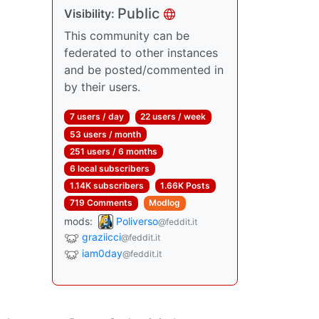
Public
Visibility:
This community can be
federated to other instances
and be posted/commented in
by their users.
7 users / day
22 users / week
53 users / month
251 users / 6 months
6 local subscribers
1.14K subscribers
1.66K Posts
719 Comments
Modlog
mods:
Poliverso
@feddit.it
graziicci
@feddit.it
iam0day
@feddit.it